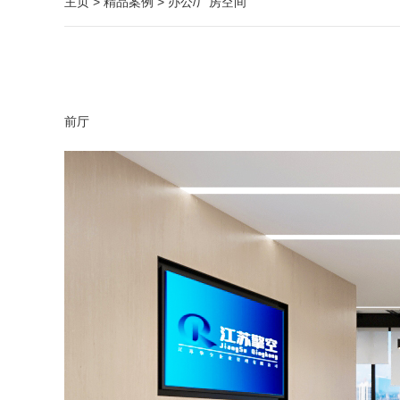
主页
>
精品案例
>
办公/厂房空间
前厅