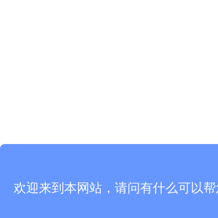
欢迎来到本网站，请问有什么可以帮