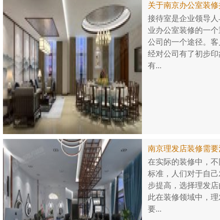
关于南京办公室装修
接待室是企业领导人
业办公室装修的一个
公司的一个途径。客户
经对公司有了初步印
有...
南京理发店装修需要
在实际的装修中，不
标准，人们对于自己
步提高，选择理发店
此在装修领域中，理
要...