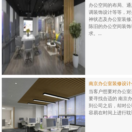
办公空间的布局、通
调装饰设计等等，对
神状态及办公室装修
陈旧的办公空间装饰
求。...
南京办公室装修设计
当客户想要对办公室
要寻找合适的 南京
到公司之后，却对公
容易在时间上进行耽误