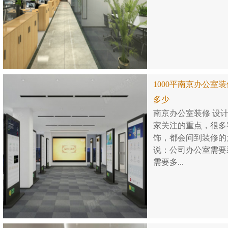
1000平南京办公室
多少
南京办公室装修 设
家关注的重点，很多
饰，都会问到装修的
说：公司办公室需要装
需要多...