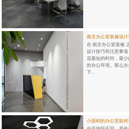
南京办公室装修设计
在 南京办公室装修
设计技巧和注意事项
花最短的时间，最少
的办公环境。那么办
下...
小面积的办公室如何
由于地段不同，房价