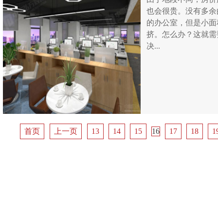
也会很贵。没有多余
的办公室，但是小面
挤。怎么办？这就需
决...
首页
上一页
13
14
15
16
17
18
1